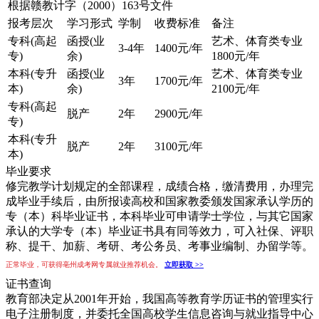
根据赣教计字（2000）163号文件
报考层次
学习形式
学制
收费标准
备注
专科(高起
函授(业
艺术、体育类专业
3-4年
1400元/年
专)
余)
1800元/年
本科(专升
函授(业
艺术、体育类专业
3年
1700元/年
本)
余)
2100元/年
专科(高起
脱产
2年
2900元/年
专)
本科(专升
脱产
2年
3100元/年
本)
毕业要求
修完教学计划规定的全部课程，成绩合格，缴清费用，办理完
成毕业手续后，由所报读高校和国家教委颁发国家承认学历的
专（本）科毕业证书，本科毕业可申请学士学位，与其它国家
承认的大学专（本）毕业证书具有同等效力，可入社保、评职
称、提干、加薪、考研、考公务员、考事业编制、办留学等。
正常毕业，可获得亳州成考网专属就业推荐机会。
立即获取 >>
证书查询
教育部决定从2001年开始，我国高等教育学历证书的管理实行
电子注册制度，并委托全国高校学生信息咨询与就业指导中心