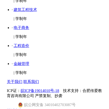
|
学制年
·
建筑工程技术
|
学制年
·
电子商务
|
学制年
·
工程造价
|
学制年
·
金融管理
|
学制年
关于我们
联系我们
ICP证：
皖ICP备19014010号-18
技术支持：合肥传爱教
育咨询有限公司 严禁复制、抄袭
皖
公网安备
34010402703087
号