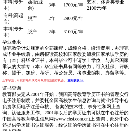
本科(专升
函授(业
艺术、体育类专业
3年
1700元/年
本)
余)
2100元/年
专科(高起
脱产
2年
2900元/年
专)
本科(专升
脱产
2年
3100元/年
本)
毕业要求
修完教学计划规定的全部课程，成绩合格，缴清费用，办理完
成毕业手续后，由所报读高校和国家教委颁发国家承认学历的
专（本）科毕业证书，本科毕业可申请学士学位，与其它国家
承认的大学专（本）毕业证书具有同等效力，可入社保、评职
称、提干、加薪、考研、考公务员、考事业编制、办留学等。
正常毕业，可获得亳州成考网专属就业推荐机会。
立即获取 >>
证书查询
教育部决定从2001年开始，我国高等教育学历证书的管理实行
电子注册制度，并委托全国高校学生信息咨询与就业指导中心
负责学历电子注册审核、 备案的技术性、事务性和网上查
询、认证服务工作。2001年以后的学历证书可以在中心注册的
中国高等教育学生信息网(www.chsi.com.cn)上 查询，此外中心
还提供学历证书认证服务，经认证的学历证书可在中心注册的