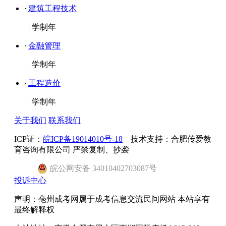
·
建筑工程技术
|
学制年
·
金融管理
|
学制年
·
工程造价
|
学制年
关于我们
联系我们
ICP证：
皖ICP备19014010号-18
技术支持：合肥传爱教
育咨询有限公司 严禁复制、抄袭
皖
公网安备
34010402703087
号
投诉中心
声明：亳州成考网属于成考信息交流民间网站 本站享有
最终解释权