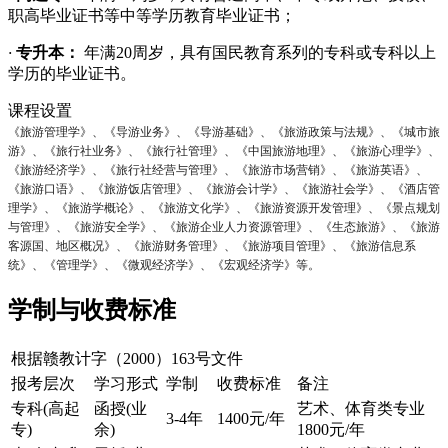
职高毕业证书等中等学历教育毕业证书；
·
专升本：
年满20周岁，具有国民教育系列的专科或专科以上
学历的毕业证书。
课程设置
《旅游管理学》、《导游业务》、《导游基础》、《旅游政策与法规》、《城市旅
游》、《旅行社业务》、《旅行社管理》、《中国旅游地理》、《旅游心理学》、
《旅游经济学》、《旅行社经营与管理》、《旅游市场营销》、《旅游英语》、
《旅游口语》、《旅游饭店管理》、《旅游会计学》、《旅游社会学》、《酒店管
理学》、《旅游学概论》、《旅游文化学》、《旅游资源开发管理》、《景点规划
与管理》、《旅游安全学》、《旅游企业人力资源管理》、《生态旅游》、《旅游
客源国、地区概况》、《旅游财务管理》、《旅游项目管理》、《旅游信息系
统》、《管理学》、《微观经济学》、《宏观经济学》等。
学制与收费标准
根据赣教计字（2000）163号文件
报考层次
学习形式
学制
收费标准
备注
专科(高起
函授(业
艺术、体育类专业
3-4年
1400元/年
专)
余)
1800元/年