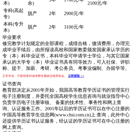
本)
余)
2100元/年
专科(高起
脱产
2年
2900元/年
专)
本科(专升
脱产
2年
3100元/年
本)
毕业要求
修完教学计划规定的全部课程，成绩合格，缴清费用，办理完
成毕业手续后，由所报读高校和国家教委颁发国家承认学历的
专（本）科毕业证书，本科毕业可申请学士学位，与其它国家
承认的大学专（本）毕业证书具有同等效力，可入社保、评职
称、提干、加薪、考研、考公务员、考事业编制、办留学等。
正常毕业，可获得亳州成考网专属就业推荐机会。
立即获取 >>
证书查询
教育部决定从2001年开始，我国高等教育学历证书的管理实行
电子注册制度，并委托全国高校学生信息咨询与就业指导中心
负责学历电子注册审核、 备案的技术性、事务性和网上查
询、认证服务工作。2001年以后的学历证书可以在中心注册的
中国高等教育学生信息网(www.chsi.com.cn)上 查询，此外中心
还提供学历证书认证服务，经认证的学历证书可在中心注册的
网上查询。