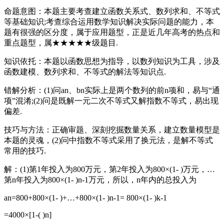
命题意图：本题主要考查建立函数关系式、数列求和、不等式
等基础知识;考查综合运用数学知识解决实际问题的能力，本
题有很强的区分度，属于应用题型，正是近几年高考的热点和
重点题型，属★★★★★级题目.
知识依托：本题以函数思想为指导，以数列知识为工具，涉及
函数建模、数列求和、不等式的解法等知识点.
错解分析：(1)问an、bn实际上是两个数列的前n项和，易与“通
项”混淆;(2)问是既解一元二次不等式又解指数不等式，易出现
偏差.
技巧与方法：正确审题、深刻挖掘数量关系，建立数量模型是
本题的灵魂，(2)问中指数不等式采用了换元法，是解不等式
常用的技巧.
解：(1)第1年投入为800万元，第2年投入为800×(1- )万元，…
第n年投入为800×(1- )n-1万元，所以，n年内的总投入为
an=800+800×(1- )+…+800×(1- )n-1= 800×(1- )k-1
=4000×[1-( )n]