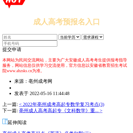
成人高考预报名入口
提交申请
本网站为民间交流网站，主要为广大安徽成人高考考生提供报考指导
服务，网站信息仅供学习交流使用，官方信息以安徽省教育招生考试
院www.ahzsks.cn为准。
来源：亳州成考网
作
发表于 2022-05-16 11:44:48
者：
娄
上一篇:
< 2022年亳州成考高起专数学复习考点(3)
老
下一篇:
亳州成人高考高起专《文科数学》重... >
师
延伸阅读