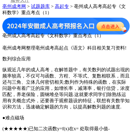
服务大厅
亳州成考网
>
试题题库
>
高起专
> 亳州成人高考高起专《文
科数学》重点考点（1）
亳州成人高考高起专《文科数学》重点考点（1）
亳州成考网整理亳州成考高起点《语文》科目相关复习资料!
数列综合应用
纵观近几年的成人高考，在解答题中，有关数列的试题出现的
频率较高，不仅可与函数、方程、不等式、复数相联系，而且
还与三角、立体几何密切相关;数列作为特殊的函数，在实际
问题中有着广泛的应用，如增长率，减薄率，银行信贷，浓度
匹配，养老保险，圆钢堆垒等问题.这就要求同学们除熟练运
用有关概念式外，还要善于观察题设的特征，联想有关数学知
识和方法，迅速确定解题的方向，以提高解数列题的速度.
●难点磁场
(★★★★★)已知二次函数y=f(x)在x= 处取得最小值-