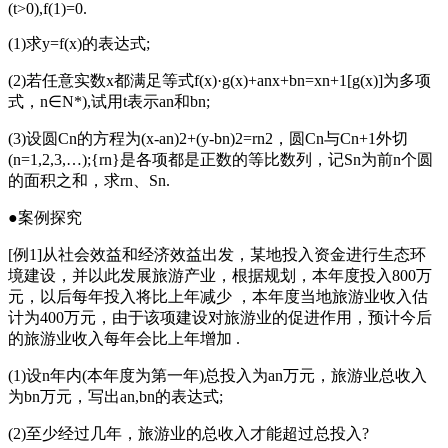
(t>0),f(1)=0.
(1)求y=f(x)的表达式;
(2)若任意实数x都满足等式f(x)·g(x)+anx+bn=xn+1[g(x)]为多项
式，n∈N*),试用t表示an和bn;
(3)设圆Cn的方程为(x-an)2+(y-bn)2=rn2，圆Cn与Cn+1外切
(n=1,2,3,…);{rn}是各项都是正数的等比数列，记Sn为前n个圆
的面积之和，求rn、Sn.
●案例探究
[例1]从社会效益和经济效益出发，某地投入资金进行生态环
境建设，并以此发展旅游产业，根据规划，本年度投入800万
元，以后每年投入将比上年减少 ，本年度当地旅游业收入估
计为400万元，由于该项建设对旅游业的促进作用，预计今后
的旅游业收入每年会比上年增加 .
(1)设n年内(本年度为第一年)总投入为an万元，旅游业总收入
为bn万元，写出an,bn的表达式;
(2)至少经过几年，旅游业的总收入才能超过总投入?