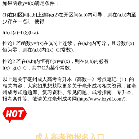
如果函数y=f(x)满足条件：
(1)在闭区间[a,b]上连续;(2)在开区间(a,b)内可导，则在(a,b)内至
少存在一点ξ，使得
f(b)-f(a)=f'(ξ)(b-a).
推论1 若函数y=f(x)在[a,b]上连续，在(a,b)内可导，且导数f'(x)
恒为零，则在(a,b)内f(x)=C(常数).
推论2 若在(a,b)内恒有f'(x)=g'(x)，则在(a,b)内必有
f(x)=g(x)+C，其中C为某个常数.
以上是关于亳州成人高考专升本《高数一》考点笔记（1）的
相关内容，大家如果想获取更多关于亳州成考相关资讯，如亳
州成考试题题库、复习资料、常见问题、成考指南、专升本、
报考条件等。敬请关注亳州成考网(http://www.bzydf.com/)。
成人高考预报名入口