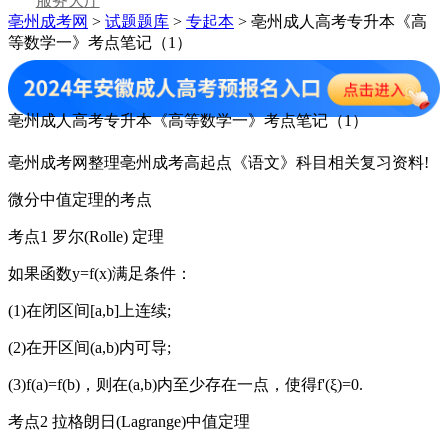
服务大厅
亳州成考网
>
试题题库
>
专起本
> 亳州成人高考专升本《高
等数学一》考点笔记（1）
亳州成人高考专升本《高等数学一》考点笔记（1）
亳州成考网整理亳州成考高起点《语文》科目相关复习资料!
微分中值定理的考点
考点1 罗尔(Rolle) 定理
如果函数y=f(x)满足条件：
(1)在闭区间[a,b]上连续;
(2)在开区间(a,b)内可导;
(3)f(a)=f(b)，则在(a,b)内至少存在一点，使得f'(ξ)=0.
考点2 拉格朗日(Lagrange)中值定理