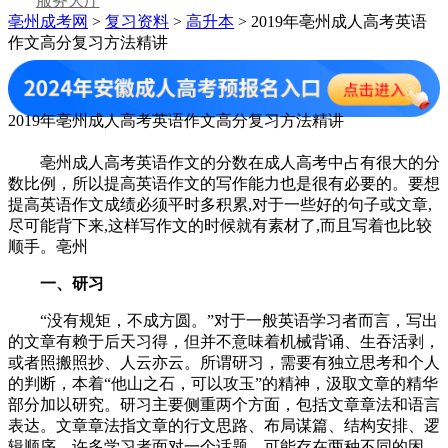
服务大厅
亳州成考网
>
复习资料
>
高升本
> 2019年亳州成人高考英语
作文高分复习方法精讲
2019年亳州成人高考英语作文高分复习方法精讲
亳州成人高考英语作文的分数在成人高考中占有很大的分
数比例，所以提高英语作文的写作能力也是很有必要的。要想
提高英语作文成绩必须平时多积累,对于一些好的句子或文章,
尽可能背下来,这样写作文的时候就有素材了,而且写着也比较
顺手。亳州
一、研习
“没有规矩，不成方圆。”对于一般英语学习者而言，写出
的文章有赖于后天习得，但并不意味着机械背诵、生吞活剥，
或者照搬照抄、人云亦云。所谓研习，需要有独立思考和个人
的判断，本着“他山之石，可以攻玉”的精神，汲取文章的精华
部分加以研究。研习主要侧重两个方面，包括文章章法和语言
表达。文章章法指文章的行文思路、布局谋篇、结构安排、逻
辑顺序。许多学习者面对一个话题，可能存在两种不同的困