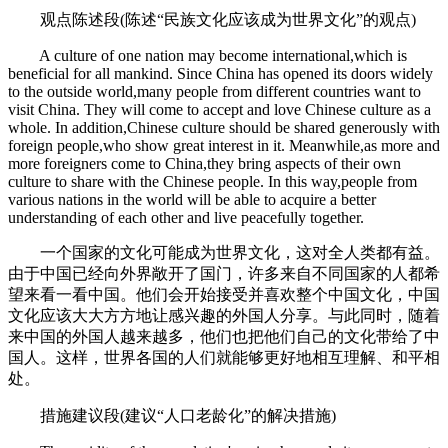
观点陈述段(陈述“民族文化应该成为世界文化”的观点)
A culture of one nation may become international,which is
beneficial for all mankind. Since China has opened its doors widely
to the outside world,many people from different countries want to
visit China. They will come to accept and love Chinese culture as a
whole. In addition,Chinese culture should be shared generously with
foreign people,who show great interest in it. Meanwhile,as more and
more foreigners come to China,they bring aspects of their own
culture to share with the Chinese people. In this way,people from
various nations in the world will be able to acquire a better
understanding of each other and live peacefully together.
一个国家的文化可能成为世界文化，这对全人类都有益。
由于中国已经向外界敞开了国门，许多来自不同国家的人都希
望来看一看中国。他们会开始接受并喜欢整个中国文化，中国
文化应该大大方方地让感兴趣的外国人分享。与此同时，随着
来中国的外国人越来越多，他们也把他们自己的文化带给了中
国人。这样，世界各国的人们就能够更好地相互理解、和平相
处。
措施建议段(建议“人口老龄化”的解决措施)