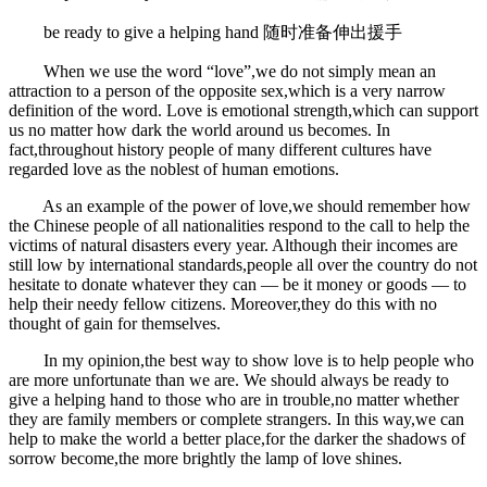
be ready to give a helping hand 随时准备伸出援手
When we use the word “love”,we do not simply mean an
attraction to a person of the opposite sex,which is a very narrow
definition of the word. Love is emotional strength,which can support
us no matter how dark the world around us becomes. In
fact,throughout history people of many different cultures have
regarded love as the noblest of human emotions.
As an example of the power of love,we should remember how
the Chinese people of all nationalities respond to the call to help the
victims of natural disasters every year. Although their incomes are
still low by international standards,people all over the country do not
hesitate to donate whatever they can ― be it money or goods ― to
help their needy fellow citizens. Moreover,they do this with no
thought of gain for themselves.
In my opinion,the best way to show love is to help people who
are more unfortunate than we are. We should always be ready to
give a helping hand to those who are in trouble,no matter whether
they are family members or complete strangers. In this way,we can
help to make the world a better place,for the darker the shadows of
sorrow become,the more brightly the lamp of love shines.