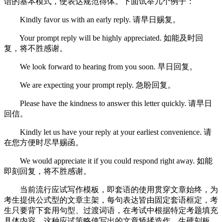
语的基本模式，使表达规范得体。下面试举几个例子：
Kindly favor us with an early reply. 请早日赐复。
Your prompt reply will be highly appreciated. 如能及时回
复，将不胜感谢。
We look forward to hearing from you soon. 早日回复。
We are expecting your prompt reply. 急盼回复。
Please have the kindness to answer this letter quickly. 请早日
回信。
Kindly let us have your reply at your earliest convenience. 请
在您方便时尽早赐函。
We would appreciate it if you could respond right away. 如能
即刻回复，将不胜感谢。
当前流行应试写作模板，即套语的使用贯穿文章始终，为
考生提供公式型的文章主架，每句表达皆由固定套语框定，考
生只要背下套用句型、过渡词语，在考试中根据特定考题填充
具体内容。这种应试策略使写出的文章矫揉造作，生硬刻板，