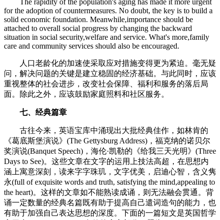
The rapidity of the population's aging has made it more urgent
for the adoption of countermeasures. No doubt, the key is to build a
solid economic foundation. Meanwhile,importance should be
attached to overall social progress by changing the backward
situation in social security,welfare and service. What's more,family
care and community services should also be encouraged.
人口老龄化的加速使采取应对措施变得更为紧迫。毫无疑
问，解决问题的关键是建立稳固的经济基础。与此同时，应该
重视整体的社会进步，改变社会保障、福利和服务的落后局
面。除此之外，应该鼓励家庭照料和社区服务。
七、经典篇章
古往今来，英语宝库中涌现出大批经典佳作，如林肯的
《葛底斯堡演说》(The Gettysburg Address)，福克纳的诺贝尔
奖演说(Banquet Speech)，海伦·凯勒的《给我三天光明》(Three
Days to See)。这些文章在文字的运用上技法高超，在思想内
涵上寓意深刻，读来字字珠玑，文字优美，启迪心智，含义隽
永(full of exquisite words and truth, satisfying the mind,appealing to
the heart)。这样的文章如不能熟读成诵，则无法融会贯通。背
诵一定数量的经典名篇既有助于提高自己遣词造句的能力，也
有助于加强自己表达思想的深度。下面的一篇短文是英国哲学