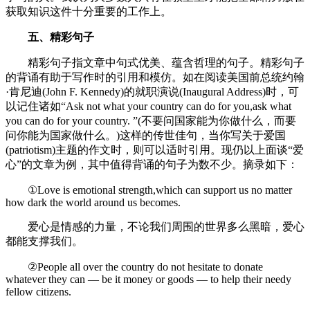
获取知识这件十分重要的工作上。
五、精彩句子
精彩句子指文章中句式优美、蕴含哲理的句子。精彩句子
的背诵有助于写作时的引用和模仿。如在阅读美国前总统约翰
·肯尼迪(John F. Kennedy)的就职演说(Inaugural Address)时，可
以记住诸如“Ask not what your country can do for you,ask what
you can do for your country. ”(不要问国家能为你做什么，而要
问你能为国家做什么。)这样的传世佳句，当你写关于爱国
(patriotism)主题的作文时，则可以适时引用。现仍以上面谈“爱
心”的文章为例，其中值得背诵的句子为数不少。摘录如下：
①Love is emotional strength,which can support us no matter
how dark the world around us becomes.
爱心是情感的力量，不论我们周围的世界多么黑暗，爱心
都能支撑我们。
②People all over the country do not hesitate to donate
whatever they can ― be it money or goods ― to help their needy
fellow citizens.