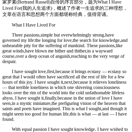
家罗素(Bertrand Russell)自传的序言部分，题为What I Have
Lived For(我的人生追求)，概述了作者一生追求的三种理想，
文章在语言和思想两个方面都堪称经典，值得背诵。
What I Have Lived For
Three passions,simple but overwhelmingly strong,have
governed my life:the longing for love,the search for knowledge,and
unbearable pity for the suffering of mankind. These passions,like
great winds,have blown me hither and thither,in a wayward
course,over a deep ocean of anguish,reaching to the very verge of
despair.
I have sought love,first,because it brings ecstasy ― ecstasy so
great that I would often have sacrificed all the rest of life for a few
hours of this joy. I have sought it,next,because it relieves loneliness
― that terrible loneliness in which one shivering consciousness
looks over the rim of the world into the cold unfathomable lifeless
abyss. I have sought it,finally,because in the union of love I have
seen,in a mystic miniature,the prefiguring vision of the heaven that
saints and poets have imagined. This is what I sought,and though it
might seem too good for human life,this is what ― at last ― I have
found.
With equal passion I have sought knowledge. I have wished to