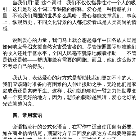
当我们用“爱”这个词时，我们不仅仅指异性对一个人的吸
引，这只是对这个词非常狭隘的解释。爱心是一种情感的力
量，不论我们周围的世界多么黑暗，爱心都能支撑我们。事实
上，纵观历史，不同文化背景的人都把爱看成是人类高尚的情
感。
说到爱心的力量，我们马上就会想起每年中国各族人民是
如何响应号召支援自然灾害受害者的。尽管按照国际标准他们
的收入还处于低水平，全国人民毫不犹豫地倾囊相助――不管
是钱还是物――帮助那些有需要的同胞。而且，他们这么做并
不考虑自己的得失。
我认为，表达爱心的好方式是帮助比我们更加不幸的人。
我们应该随时准备向有困难的人伸出援助之手，无论他们是家
庭成员还是素昧平生。这样，我们就能够助一臂之力把世界变
成一个更美好的地方，因为，悲伤的阴影越黑暗，爱心之灯的
光芒就越闪亮。
四、常用套语
套语指流行的公式化语言，在写作中适当使用颇有必要。
如在商业信函结尾，期望对方早日回复的表达方式就要遵循套