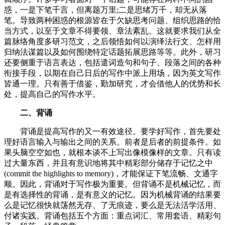
惑，一是下笔千言，但离题万里;二是思绪万千，却无从落
笔。导致两种困惑的根源皆在于欠缺思考问题、组织思路的恰
当方式，以至于文章不得要领、章法紊乱。这就要求我们从全
篇脉络角度多研习范文，之后领悟如何以演绎法行文、怎样用
归纳法谋篇以及如何围绕特定话题拓展思路等等。此外，研习
还要侧重于语言表达，包括遣词造句和句子、段落之间的各种
衔接手段，以期在自己日后的写作中派上用场，因为英文写作
皆通一理。只有善于借鉴，勤加研究，才会借他人的优势和长
处，提高自己的写作水平。
二、背诵
背诵是提高写作的又一有效途径。要学好写作，首先要处
理好语言输入与输出之间的关系。前者是后者的前提条件。如
果头脑空空如也，就根本谈不上写出像模像样的文章。只有读
过大量东西，并且有意识地将其中精彩部分储存于记忆之中
(commit the highlights to memory)，才能保证下笔流畅、文通字
顺。因此，背诵对于写作极为重要。但背诵不是机械记忆，而
是有选择性的背诵，是有意义的记忆。因为机械背诵的结果要
么是记忆很快就荡然无存、了无痕迹，要么是无法活学活用、
付诸实践。背诵包括五个方面：重点词汇、常用套语、精彩句