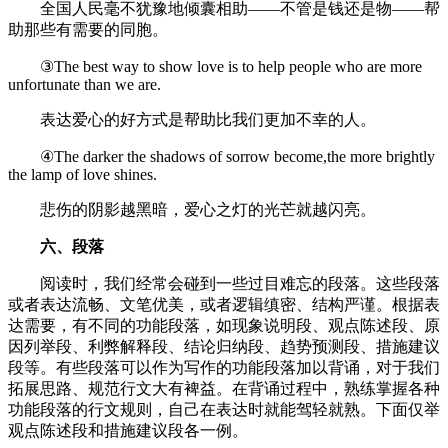
全国人民毫不犹豫地倾囊相助――不管是钱还是物――帮
助那些有需要的同胞。
③The best way to show love is to help people who are more
unfortunate than we are.
表达爱心的好方式是帮助比我们更加不幸的人。
④The darker the shadows of sorrow become,the more brightly
the lamp of love shines.
悲伤的阴影越黑暗，爱心之灯的光芒就越闪亮。
六、段落
阅读时，我们经常会碰到一些过目难忘的段落。这些段落
或者表达流畅、文笔优美，或者逻辑缜密、结构严谨。根据表
达需要，有不同的功能段落，如现象说明段、观点陈述段、原
因列举段、利弊解释段、结论归纳段、趋势预测段、措施建议
段等。有些段落可以作为写作的功能段落加以背诵，对于我们
拓展思路、规范行文大有裨益。在背诵过程中，熟练掌握各种
功能段落的行文规则，自己在表达时就能驾轻就熟。下面仅举
观点陈述段和措施建议段各一例。