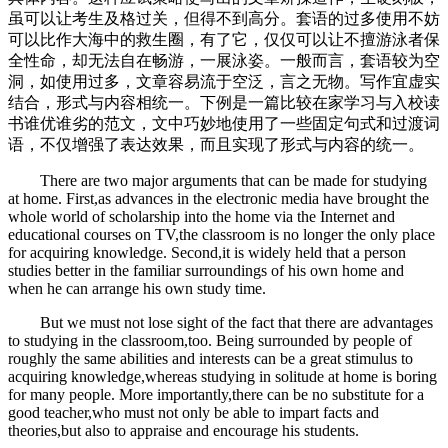
虽可以让考生及格过关，但得不到高分。套语的过多使用不妨
可以比作大海中的救生圈，有了它，仅仅可以让不擅游泳者保
全性命，却无法自在畅游，一展泳姿。一般而言，套语较为空
洞，如使用过多，文章容易流于空泛，言之无物。写作宜虚实
结合，形式与内容相统一。下例是一篇比较在家学习与入校读
书谁优谁劣的范文，文中巧妙地使用了一些固定句式和过渡词
语，不仅增强了表达效果，而且实现了形式与内容的统一。
There are two major arguments that can be made for studying
at home. First,as advances in the electronic media have brought the
whole world of scholarship into the home via the Internet and
educational courses on TV,the classroom is no longer the only place
for acquiring knowledge. Second,it is widely held that a person
studies better in the familiar surroundings of his own home and
when he can arrange his own study time.
But we must not lose sight of the fact that there are advantages
to studying in the classroom,too. Being surrounded by people of
roughly the same abilities and interests can be a great stimulus to
acquiring knowledge,whereas studying in solitude at home is boring
for many people. More importantly,there can be no substitute for a
good teacher,who must not only be able to impart facts and
theories,but also to appraise and encourage his students.