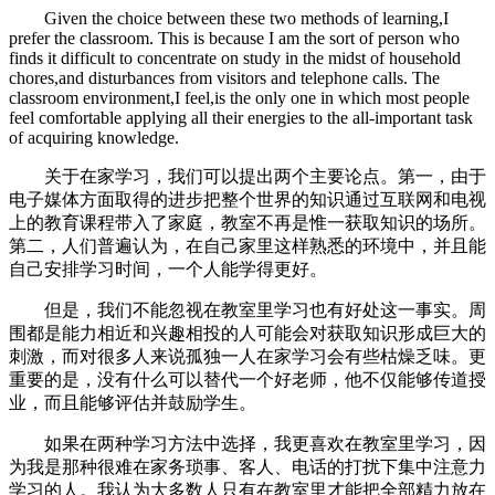
Given the choice between these two methods of learning,I
prefer the classroom. This is because I am the sort of person who
finds it difficult to concentrate on study in the midst of household
chores,and disturbances from visitors and telephone calls. The
classroom environment,I feel,is the only one in which most people
feel comfortable applying all their energies to the all-important task
of acquiring knowledge.
关于在家学习，我们可以提出两个主要论点。第一，由于
电子媒体方面取得的进步把整个世界的知识通过互联网和电视
上的教育课程带入了家庭，教室不再是惟一获取知识的场所。
第二，人们普遍认为，在自己家里这样熟悉的环境中，并且能
自己安排学习时间，一个人能学得更好。
但是，我们不能忽视在教室里学习也有好处这一事实。周
围都是能力相近和兴趣相投的人可能会对获取知识形成巨大的
刺激，而对很多人来说孤独一人在家学习会有些枯燥乏味。更
重要的是，没有什么可以替代一个好老师，他不仅能够传道授
业，而且能够评估并鼓励学生。
如果在两种学习方法中选择，我更喜欢在教室里学习，因
为我是那种很难在家务琐事、客人、电话的打扰下集中注意力
学习的人。我认为大多数人只有在教室里才能把全部精力放在