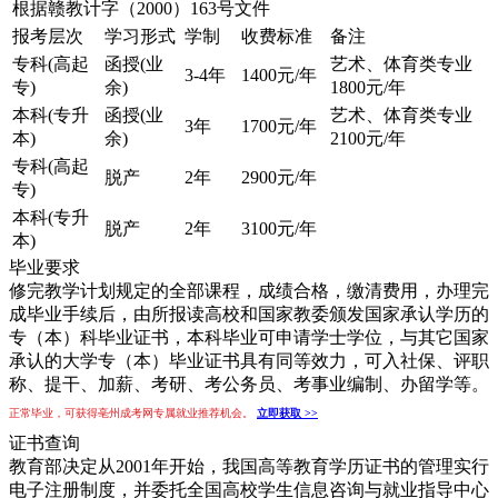
根据赣教计字（2000）163号文件
报考层次
学习形式
学制
收费标准
备注
专科(高起
函授(业
艺术、体育类专业
3-4年
1400元/年
专)
余)
1800元/年
本科(专升
函授(业
艺术、体育类专业
3年
1700元/年
本)
余)
2100元/年
专科(高起
脱产
2年
2900元/年
专)
本科(专升
脱产
2年
3100元/年
本)
毕业要求
修完教学计划规定的全部课程，成绩合格，缴清费用，办理完
成毕业手续后，由所报读高校和国家教委颁发国家承认学历的
专（本）科毕业证书，本科毕业可申请学士学位，与其它国家
承认的大学专（本）毕业证书具有同等效力，可入社保、评职
称、提干、加薪、考研、考公务员、考事业编制、办留学等。
正常毕业，可获得亳州成考网专属就业推荐机会。
立即获取 >>
证书查询
教育部决定从2001年开始，我国高等教育学历证书的管理实行
电子注册制度，并委托全国高校学生信息咨询与就业指导中心