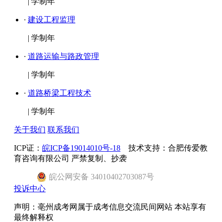
|
学制年
·
建设工程监理
|
学制年
·
道路运输与路政管理
|
学制年
·
道路桥梁工程技术
|
学制年
关于我们
联系我们
ICP证：
皖ICP备19014010号-18
技术支持：合肥传爱教
育咨询有限公司 严禁复制、抄袭
皖
公网安备
34010402703087
号
投诉中心
声明：亳州成考网属于成考信息交流民间网站 本站享有
最终解释权