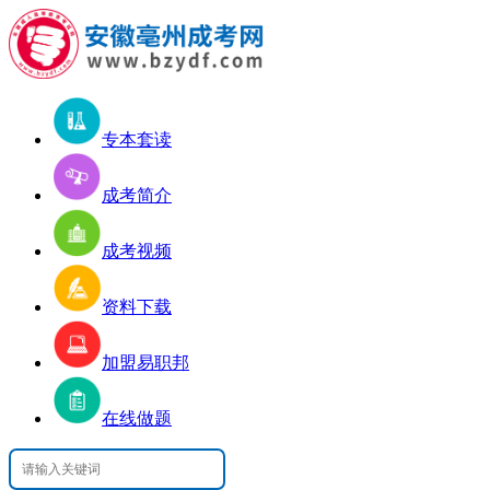
专本套读
成考简介
成考视频
资料下载
加盟易职邦
在线做题