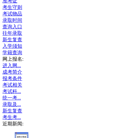
准考证
考生守则
考试物品
录取时间
查询入口
往年录取
新生复查
入学须知
学籍查询
网上报名:
进入网...
成考简介
报考条件
考试相关
考试科...
统一考...
录取及...
新生复查
考生考...
近期新闻: